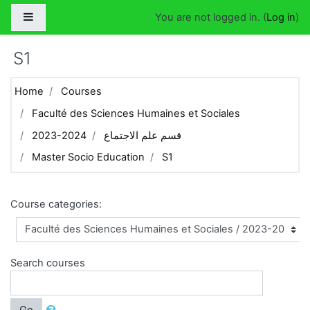
Skip to main content
Side panel
You are not logged in. (
Log in
)
S1
Home
Courses
Faculté des Sciences Humaines et Sociales
قسم علم الاجتماع
2023-2024
Master Socio Education
S1
Course categories:
Search courses
Go