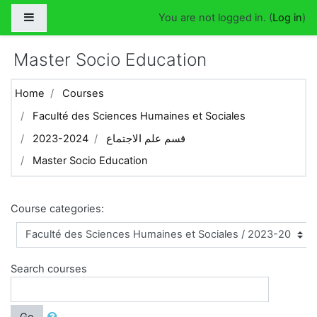
Skip to main content
Side panel
You are not logged in. (
Log in
)
Master Socio Education
Home
Courses
Faculté des Sciences Humaines et Sociales
2023-2024
قسم علم الاجتماع
Master Socio Education
Course categories:
Search courses
Go