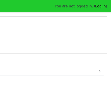
You are not logged in. (
Log in
)