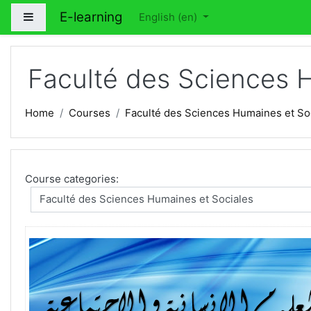
Skip to main content
E-learning
Side panel
English ‎(en)‎
Faculté des Sciences 
Home
Courses
Faculté des Sciences Humaines et So
Course categories: