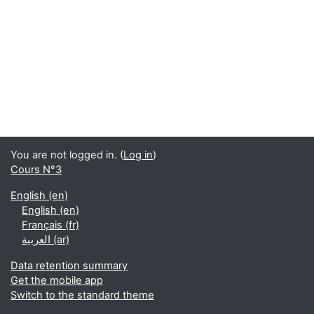
You are not logged in. (
Log in
)
Cours N°3
English ‎(en)‎
English ‎(en)‎
Français ‎(fr)‎
العربية ‎(ar)‎
Data retention summary
Get the mobile app
Switch to the standard theme