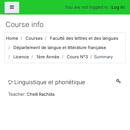
Skip to main content
Side panel
You are not logged in. (
Log in
)
Course info
Home
Courses
Faculté des lettres et des langues
Département de langue et littérature française
Licence
1ère Année
Cours N°3
Summary
Linguistique et phonétique
Teacher:
Chelli Rachida