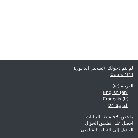
لم يتم دخولك. (
تسجيل الدخول
)
Cours N° 1
العربية ‎(ar)‎
English ‎(en)‎
Français ‎(fr)‎
العربية ‎(ar)‎
ملخص الاحتفاظ بالبيانات
احصل على تطبيق الجوّال
التبديل إلى القالب القياسي