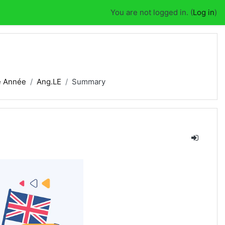
You are not logged in. (
Log in
)
e Année
Ang.LE
Summary