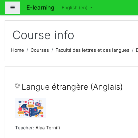
Skip to main content
E-learning
Side panel
English ‎(en)‎
Course info
Home
Courses
Faculté des lettres et des langues
Langue étrangère (Anglais)
Teacher:
Alaa Ternifi