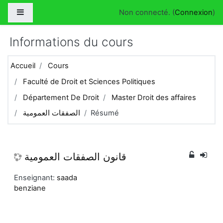
Passer au contenu principal
Panneau latéral
Non connecté. (
Connexion
)
Informations du cours
Accueil
Cours
Faculté de Droit et Sciences Politiques
Département De Droit
Master Droit des affaires
الصفقات العمومية
Résumé
قانون الصفقات العمومية
Enseignant:
saada
benziane