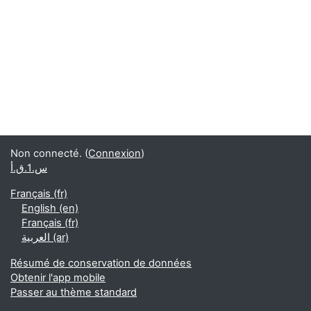
Non connecté. (
Connexion
)
س.1.ق.أ
Français ‎(fr)‎
English ‎(en)‎
Français ‎(fr)‎
العربية ‎(ar)‎
Résumé de conservation de données
Obtenir l'app mobile
Passer au thème standard