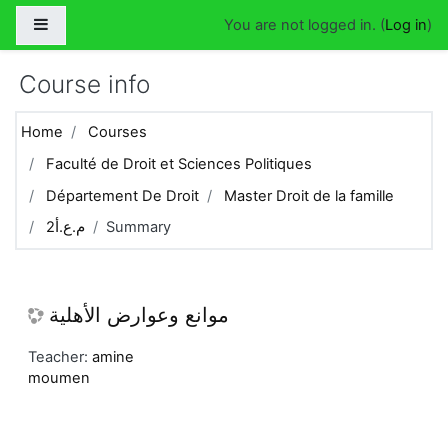
Skip to main content
Side panel
You are not logged in. (
Log in
)
Course info
Home
Courses
Faculté de Droit et Sciences Politiques
Département De Droit
Master Droit de la famille
م.ع.أ2
Summary
موانع وعوارض الأهلية
Teacher:
amine
moumen