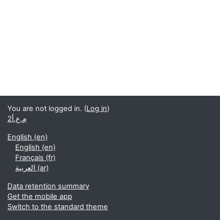
You are not logged in. (
Log in
)
م.ع.أ2
English ‎(en)‎
English ‎(en)‎
Français ‎(fr)‎
العربية ‎(ar)‎
Data retention summary
Get the mobile app
Switch to the standard theme