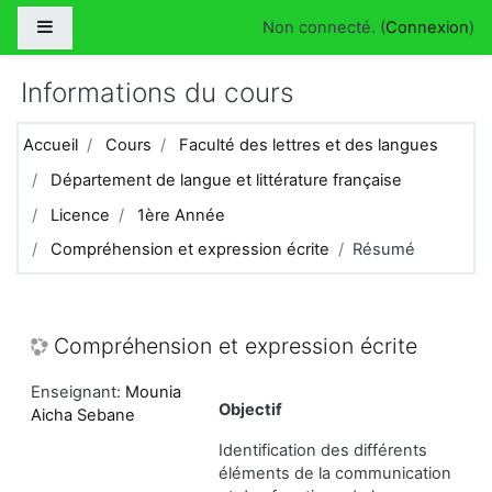
Passer au contenu principal
Panneau latéral
Non connecté. (
Connexion
)
Informations du cours
Accueil
Cours
Faculté des lettres et des langues
Département de langue et littérature française
Licence
1ère Année
Compréhension et expression écrite
Résumé
Compréhension et expression écrite
Enseignant:
Mounia
Objectif
Aicha Sebane
Identification des différents
éléments de la communication