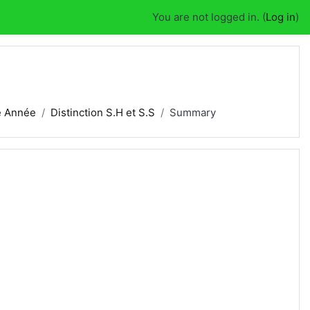
You are not logged in. (
Log in
)
e Année
Distinction S.H et S.S
Summary