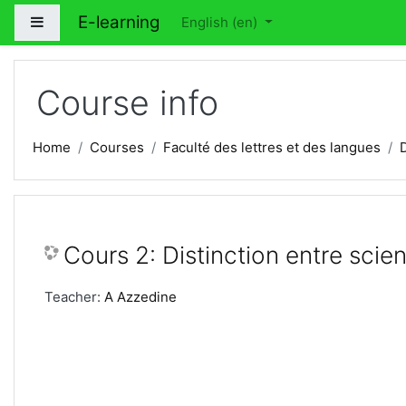
Skip to main content
E-learning
Side panel
English ‎(en)‎
Course info
Home
Courses
Faculté des lettres et des langues
Cours 2: Distinction entre sci
Teacher:
A Azzedine