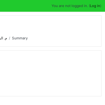
You are not logged in. (
Log in
)
م. ال
Summary