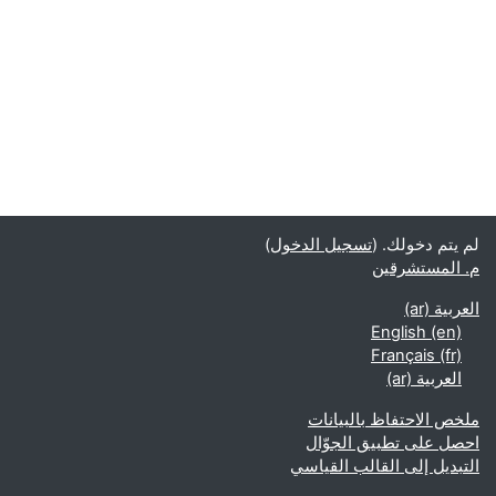
لم يتم دخولك. (
تسجيل الدخول
)
م. المستشرقين
العربية ‎(ar)‎
English ‎(en)‎
Français ‎(fr)‎
العربية ‎(ar)‎
ملخص الاحتفاظ بالبيانات
احصل على تطبيق الجوّال
التبديل إلى القالب القياسي