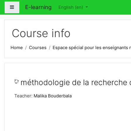
Skip to main content
E-learning
Side panel
English ‎(en)‎
Course info
Home
Courses
Espace spécial pour les enseignants 
méthodologie de la recherche
Teacher:
Malika Bouderbala