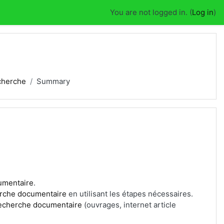
You are not logged in. (
Log in
)
cherche
Summary
umentaire
.
rche documentaire
en utilisant les étapes nécessaires.
echerche documentaire
(ouvrages, internet article