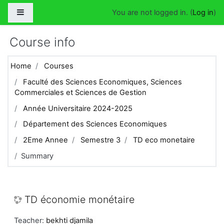
Skip to main content
Side panel
You are not logged in. (
Log in
)
Course info
Home
Courses
Faculté des Sciences Economiques, Sciences
Commerciales et Sciences de Gestion
Année Universitaire 2024-2025
Département des Sciences Economiques
2Eme Annee
Semestre 3
TD eco monetaire
Summary
TD économie monétaire
Teacher:
bekhti djamila