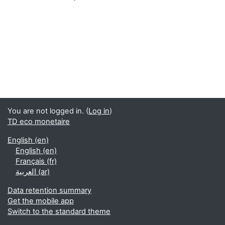
You are not logged in. (
Log in
)
TD eco monetaire
English ‎(en)‎
English ‎(en)‎
Français ‎(fr)‎
العربية ‎(ar)‎
Data retention summary
Get the mobile app
Switch to the standard theme