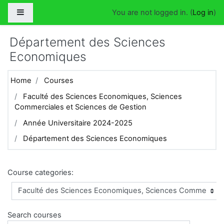
Skip to main content
Side panel
You are not logged in. (
Log in
)
Département des Sciences
Economiques
Home
Courses
Faculté des Sciences Economiques, Sciences
Commerciales et Sciences de Gestion
Année Universitaire 2024-2025
Département des Sciences Economiques
Course categories:
Search courses