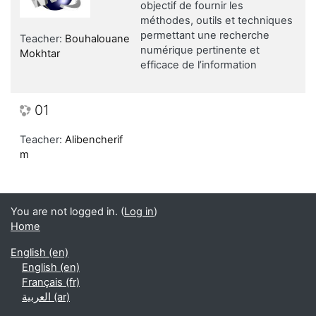
objectif de fournir les
méthodes, outils et techniques
permettant une recherche
Teacher:
Bouhalouane
numérique pertinente et
Mokhtar
efficace de l’information
01
Teacher:
Alibencherif
m
You are not logged in. (
Log in
)
Home
English ‎(en)‎
English ‎(en)‎
Français ‎(fr)‎
العربية ‎(ar)‎