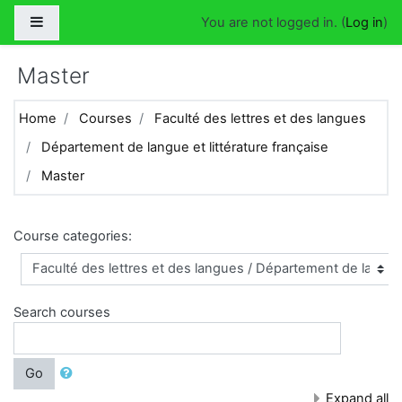
Skip to main content
Side panel
You are not logged in. (
Log in
)
Master
Home
Courses
Faculté des lettres et des langues
Département de langue et littérature française
Master
Course categories:
Search courses
Go
Expand all