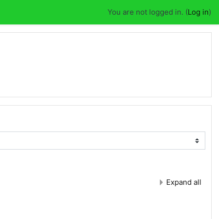
You are not logged in. (
Log in
)
Expand all