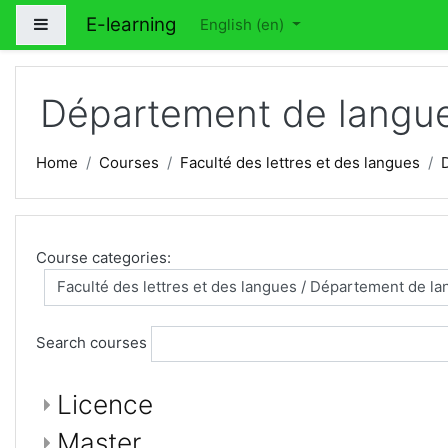
Skip to main content
E-learning
Side panel
English ‎(en)‎
Département de langue e
Home
Courses
Faculté des lettres et des langues
Course categories:
Search courses
Licence
Master