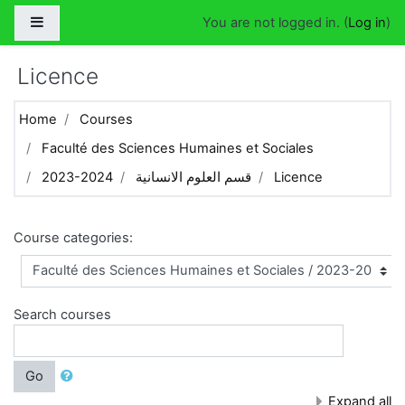
Skip to main content
Side panel
You are not logged in. (
Log in
)
Licence
Home
Courses
Faculté des Sciences Humaines et Sociales
Licence
قسم العلوم الانسانية
2023-2024
Course categories:
Search courses
Go
Expand all