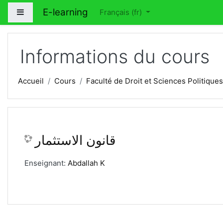
Passer au contenu principal
E-learning
Panneau latéral
Français ‎(fr)‎
Informations du cours
Accueil
Cours
Faculté de Droit et Sciences Politiques
قانون الاستثمار
Enseignant:
Abdallah K