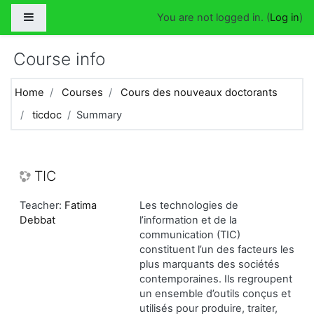
Skip to main content
Side panel
You are not logged in. (
Log in
)
Course info
Home
Courses
Cours des nouveaux doctorants
ticdoc
Summary
TIC
Teacher:
Fatima
Les technologies de
Debbat
l’information et de la
communication (TIC)
constituent l’un des facteurs les
plus marquants des sociétés
contemporaines. Ils regroupent
un ensemble d’outils conçus et
utilisés pour produire, traiter,