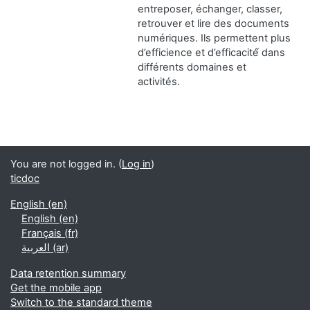
entreposer, échanger, classer,
retrouver et lire des documents
numériques. Ils permettent plus
d’efficience et d’efficacité́ dans
différents domaines et
activités.
You are not logged in. (
Log in
)
ticdoc
English ‎(en)‎
English ‎(en)‎
Français ‎(fr)‎
العربية ‎(ar)‎
Data retention summary
Get the mobile app
Switch to the standard theme