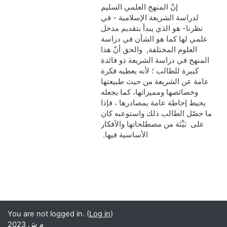
إنّ المنهج العلمي السليم
لدراسة الشريعة الإسلامية - في
نظرنا- ه
و
الذي يبدأ بتقديم مدخل
علمي لها كما هو الشأن في دراسة
العلوم المختلفة, والحق أنّ هذا
ال
م
نهج في دراسة الشريعة ذو فائدة
كبيرة للطالب ؛ لأنه يعطيه فكرة
عامة عن الشريعة من حيث طبيعتها
وخصائصها ومميزاتها، كما يجعله
يحيط إحاطة عامة بمصادرها ، فإذا
ما حصّل الطالب ذلك واستوعبه كان
على بَيِّنَة من مصطلحاتها والأفكار
الأساسية فيها.
You are not logged in. (
Log in
)
م ش 2023