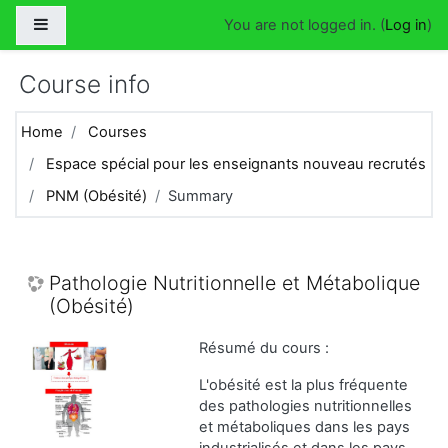
Skip to main content
Side panel
You are not logged in. (
Log in
)
Course info
Home
Courses
Espace spécial pour les enseignants nouveau recrutés
PNM (Obésité)
Summary
Pathologie Nutritionnelle et Métabolique
(Obésité)
Résumé du cours :
L'obésité est la plus fréquente
des pathologies nutritionnelles
et métaboliques dans les pays
industrialisés et dans les pays