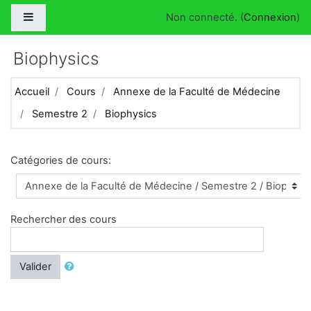
Passer au contenu principal
Panneau latéral
Non connecté. (
Connexion
)
Biophysics
Accueil
Cours
Annexe de la Faculté de Médecine
Semestre 2
Biophysics
Catégories de cours:
Rechercher des cours
Valider